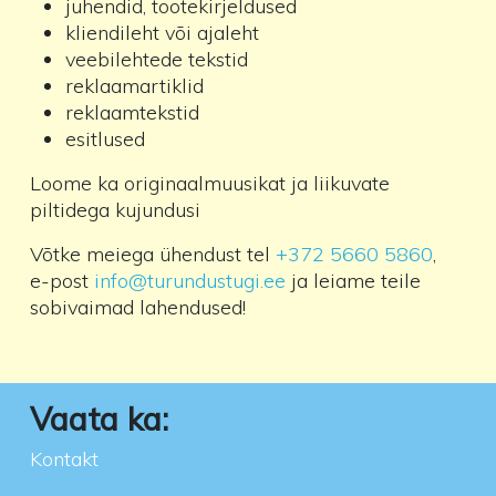
juhendid, tootekirjeldused
kliendileht või ajaleht
veebilehtede tekstid
reklaamartiklid
reklaamtekstid
esitlused
Loome ka originaalmuusikat ja liikuvate
piltidega kujundusi
Võtke meiega ühendust tel
+372 5660 5860
,
e-post
info@turundustugi.ee
ja leiame teile
sobivaimad lahendused!
Vaata ka:
Kontakt