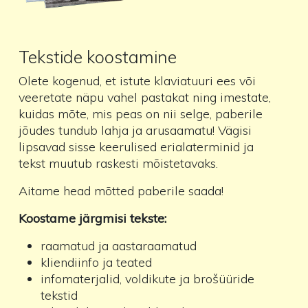
Tekstide koostamine
Olete kogenud, et istute klaviatuuri ees või
veeretate näpu vahel pastakat ning imestate,
kuidas mõte, mis peas on nii selge, paberile
jõudes tundub lahja ja arusaamatu! Vägisi
lipsavad sisse keerulised erialaterminid ja
tekst muutub raskesti mõistetavaks.
Aitame head mõtted paberile saada!
Koostame järgmisi tekste:
raamatud ja aastaraamatud
kliendiinfo ja teated
infomaterjalid, voldikute ja brošüüride
tekstid