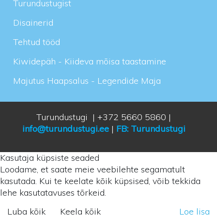
Turundustugist
Disainerid
Tehtud tööd
Kiwidepäh - Kiideva mõisa taastamine
Majutus Haapsalus - Legendide Maja
Turundustugi | +372 5660 5860 |
info@turundustugi.ee
|
FB: Turundustugi
Kasutaja küpsiste seaded
Loodame, et saate meie veebilehte segamatult
kasutada. Kui te keelate kõik küpsised, võib tekkida
lehe kasutatavuses tõrkeid.
Luba kõik
Keela kõik
Loe lisa